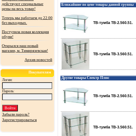
действуют специальные
Ближайшие по цене товары данной группы
цены на весь товар!
Теперь мы работаем до 22.00
без выходных.
ТВ-тумба ТВ-2.560.51.
Поступила новая коллекция
обуви!
Открылся наш новый
магазин, м. Тимирязевская!
ТВ-тумба ТВ-3.560.51.
Архив новостей
Покупателям
Другие товары Спектр Плюс
Логин:
Пароль:
ТВ-тумба ТВ-2.560.51.
Забыли пароль?
Зарегистрироваться
ТВ-тумба ТВ-3.560.51.