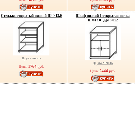
Стеллаж открытый низкий ШФ 13.0
Шкаф низкий 1 открытая полка
ШФ13.0+Дф13.0х2
1764
Цена:
руб.
2444
Цена:
руб.