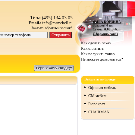
Тел.:
(495) 134.03.05
ВАША КОРЗИНА
Email.:
info@rosmebell.ru
Товаров:
0
шт.,
Заказать обратный звонок!
Сумма:
0.00
руб.
Оформить заказ
Как сделать заказ
Как оплатить
Как получить товар
Не можете дозвониться?
Выбрать по бренду
Офисная мебель
СМ мебель
Бюрократ
CHAIRMAN