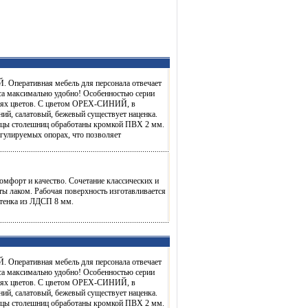
 Оперативная мебель для персонала отвечает
са максимально удобно! Особенностью серии
аниях цветов. С цветом ОРЕХ-СИНИЙ, в
й, салатовый, бежевый существует наценка.
рцы столешниц обработаны кромкой ПВХ 2 мм.
гулируемых опорах, что позволяет
омфорт и качество. Сочетание классических и
ы лаком. Рабочая поверхность изготавливается
тенка из ЛДСП 8 мм.
 Оперативная мебель для персонала отвечает
са максимально удобно! Особенностью серии
аниях цветов. С цветом ОРЕХ-СИНИЙ, в
й, салатовый, бежевый существует наценка.
рцы столешниц обработаны кромкой ПВХ 2 мм.