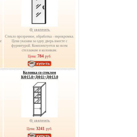
Стекло прозрачное, обработка - еврокромка.
е
Цена указана за одну дверь вместе с
фурнитурой. Комплектуется ко всем
стеллажам и колонкам.
784
Цена:
руб.
Колонка со стеклом
КФ15.0+ДФ11+ДФ13.0
3241
Цена:
руб.