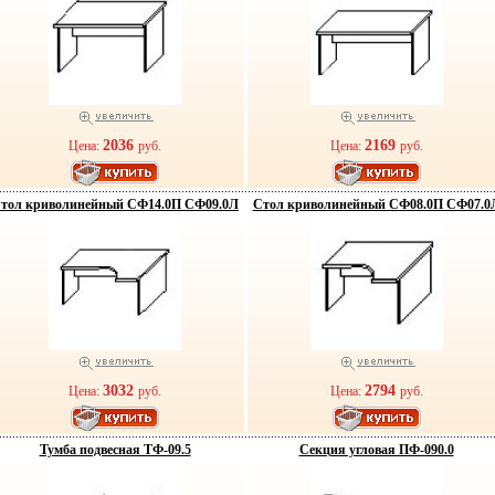
2036
2169
Цена:
руб.
Цена:
руб.
тол криволинейный СФ14.0П СФ09.0Л
Стол криволинейный СФ08.0П СФ07.0
3032
2794
Цена:
руб.
Цена:
руб.
Тумба подвесная ТФ-09.5
Секция угловая ПФ-090.0