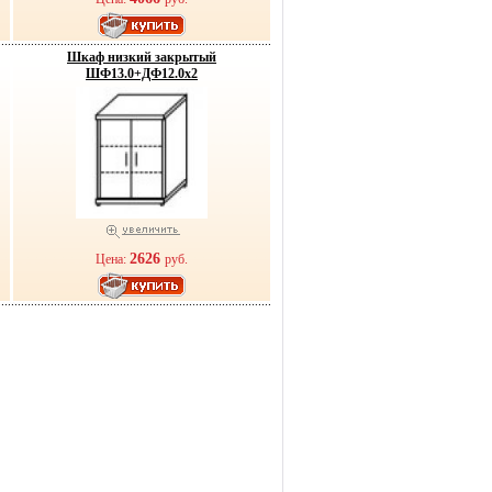
Шкаф низкий закрытый
ШФ13.0+ДФ12.0х2
2626
Цена:
руб.