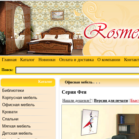
Главная
Каталог
Новинки
Оплата и доставка
О компании
Контак
Поиск:
Каталог
Офисная мебель
Библиотеки
Серия Фея
Корпусная мебель
Нашли дешевле?
Версия для печати
Быст
|
|
Офисная мебель
Кровати
Спальни
Мягкая мебель
Детская мебель