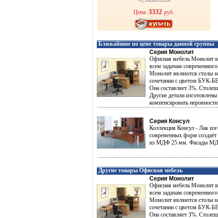
3332
Цена:
руб.
Ближайшие по цене товары данной группы
Серия Монолит
Офисная мебель Монолит в
всем задачам современного
Монолит являются столы на
сочетании с цветом БУК-Б
Она составляет 3%. Столе
Другие детали изготовлены
компенсировать неровности
Серия Консул
Коллекция Консул - Лак из
современных форм создаёт 
из МДФ 25 мм. Фасады МДФ
Другие товары Офисная мебель
Серия Монолит
Офисная мебель Монолит в
всем задачам современного
Монолит являются столы на
сочетании с цветом БУК-Б
Она составляет 3%. Столе