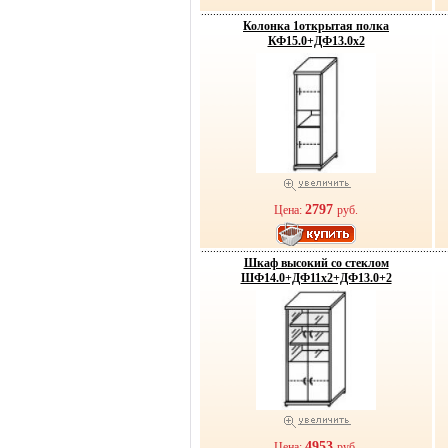
Колонка 1открытая полка
КФ15.0+ДФ13.0х2
2797
Цена:
руб.
Шкаф высокий со стеклом
ШФ14.0+ДФ11х2+ДФ13.0+2
4953
Цена:
руб.