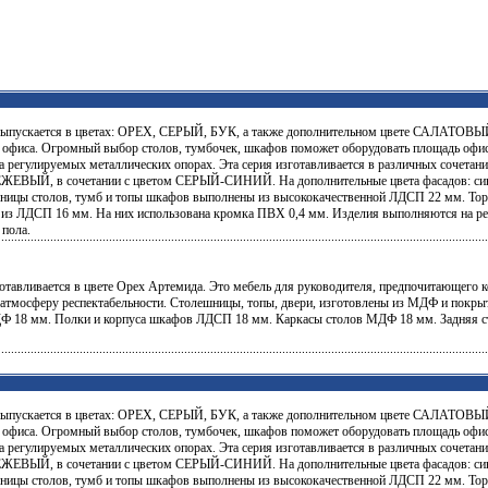
ыпускается в цветах: ОРЕХ, СЕРЫЙ, БУК, а также дополнительном цвете САЛАТОВЫЙ.
 офиса. Огромный выбор столов, тумбочек, шкафов поможет оборудовать площадь офи
 регулируемых металлических опорах. Эта серия изготавливается в различных сочет
ЕЖЕВЫЙ, в сочетании с цветом СЕРЫЙ-СИНИЙ. На дополнительные цвета фасадов: сини
шницы столов, тумб и топы шкафов выполнены из высококачественной ЛДСП 22 мм. То
 из ЛДСП 16 мм. На них использована кромка ПВХ 0,4 мм. Изделия выполняются на ре
 пола.
готавливается в цвете Орех Артемида. Это мебель для руководителя, предпочитающего к
атмосферу респектабельности. Столешницы, топы, двери, изготовлены из МДФ и покрыт
 18 мм. Полки и корпуса шкафов ЛДСП 18 мм. Каркасы столов МДФ 18 мм. Задняя с
ыпускается в цветах: ОРЕХ, СЕРЫЙ, БУК, а также дополнительном цвете САЛАТОВЫЙ.
 офиса. Огромный выбор столов, тумбочек, шкафов поможет оборудовать площадь офи
 регулируемых металлических опорах. Эта серия изготавливается в различных сочет
ЕЖЕВЫЙ, в сочетании с цветом СЕРЫЙ-СИНИЙ. На дополнительные цвета фасадов: сини
шницы столов, тумб и топы шкафов выполнены из высококачественной ЛДСП 22 мм. То