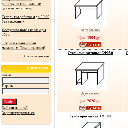
действуют специальные
цены на весь товар!
Теперь мы работаем до 22.00
без выходных.
Поступила новая коллекция
обуви!
1904
Цена:
руб.
Открылся наш новый
магазин, м. Тимирязевская!
Стол компьютерный СФ05.0
С
Архив новостей
Покупателям
Логин:
Пароль:
2626
Цена:
руб.
Забыли пароль?
Зарегистрироваться
Тумба приставная ТФ 10.0