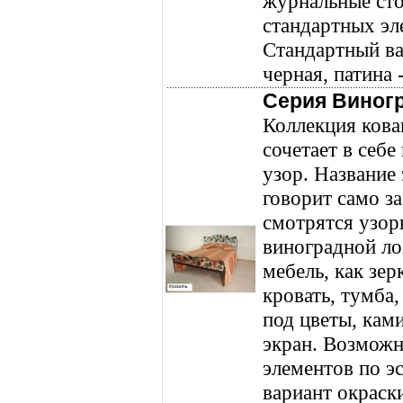
журнальные сто
стандартных эл
Стандартный ва
черная, патина 
Серия Виног
Коллекция кова
сочетает в себ
узор. Название
говорит само з
смотрятся узор
виноградной ло
мебель, как зер
кровать, тумба,
под цветы, кам
экран. Возможн
элементов по э
вариант окраски