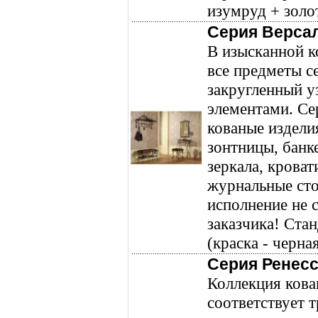
изумруд + золо
Серия Верса
В изысканной к
все предметы с
закругленный у
элементами. Се
кованые издели
зонтницы, банке
зеркала, кроват
журнальные сто
исполнение не 
заказчика! Ста
(краска - черная
Серия Ренес
Коллекция кова
соответствует 