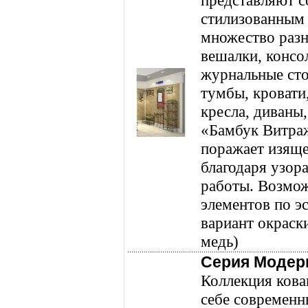
представляют с
стилизованным 
множество разн
вешалки, консол
журнальные сто
тумбы, кровати
кресла, диваны,
«Бамбук Витра
поражает изяще
благодаря узор
работы. Возмож
элементов по э
вариант окраски
медь)
Серия Модер
Коллекция кова
себе современн