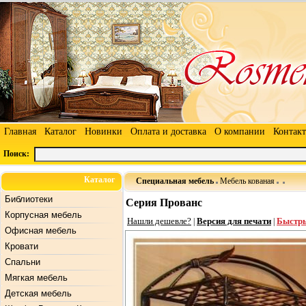
Главная
Каталог
Новинки
Оплата и доставка
О компании
Контак
Поиск:
Каталог
Специальная мебель
Мебель кованая
Библиотеки
Серия Прованс
Корпусная мебель
Нашли дешевле?
Версия для печати
Быстры
|
|
Офисная мебель
Кровати
Спальни
Мягкая мебель
Детская мебель