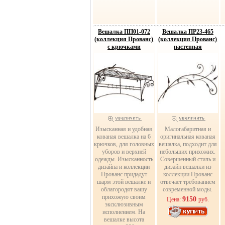
Вешалка ПП01-072
Вешалка ПР23-465
(коллекция Прованс)
(коллекция Прованс)
с крючками
настенная
Изысканная и удобная
Малогабаритная и
кованая вешалка на 6
оригинальная кованая
крючков, для головных
вешалка, подходит для
уборов и верхней
небольших прихожих.
одежды. Изысканность
Совершенный стиль и
дизайна и коллекции
дизайн вешалки из
Прованс придадут
коллекции Прованс
шарм этой вешалке и
отвечает требованием
облагородят вашу
современной моды.
прихожую своим
9150
Цена:
руб.
эксклюзивным
исполнением. На
вешалке высота