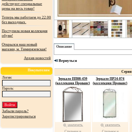
действуют специальные
цены на весь товар!
Теперь мы работаем до 22.00
без выходных.
Поступила новая коллекция
обуви!
Открылся наш новый
Описание
магазин, м. Тимирязевская!
Архив новостей
Вернуться
Покупателям
Серия
Логин:
Зеркало ПП08-459
Зеркало ПР24-074
(коллекция Прованс)
(коллекция Прованс)
Пароль:
Забыли пароль?
Зарегистрироваться
Стильное и
Стильное и