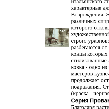
итальянского с
характерные дл
Возрождения. Э
различных спир
которого отков
художественной
строго уравнов
разбегаются от 
концы которых 
стилизованные 
ковка - одно и
мастеров кузне
продолжает ост
подражания. Ст
(краска - черная
Серия Прова
Благодаря раст