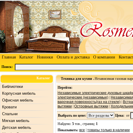
Главная
Каталог
Новинки
Оплата и доставка
О компании
Контак
Поиск:
Каталог
Техника для кухни
Независимая газовая варо
Библиотеки
Перейти:
Независимые электрические духовые шкаф
Корпусная мебель
электрические (независимые)
|
Независимая
Офисная мебель
варочная поверхность(газ на стекле)
|
Встра
вытяжки
|
Островные вытяжки
|
Холодильники
Кровати
Спальни
Выбрать по цене:
Цена:
от
Мягкая мебель
Найдено:
5
тов., страниц:
1
Детская мебель
Показывать:
все
|
товары только в наличии