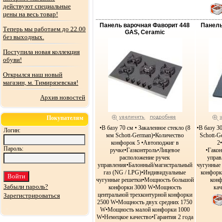
действуют специальные
цены на весь товар!
Панель варочная Фаворит 448
Панель
Теперь мы работаем до 22.00
GAS, Ceramic
без выходных.
Поступила новая коллекция
обуви!
Открылся наш новый
магазин, м. Тимирязевская!
Архив новостей
Покупателям
•В базу 70 см • Закаленное стекло (8
•В базу 3
Логин:
мм Schott-German)•Количество
Schott-G
конфорок 5 •Автоподжиг в
2
Пароль:
ручке•Газконтроль•Лицевое
•Гако
расположение ручек
упра
управления•Балонный/магистральный
чугунные
газ (NG / LPG)•Индивидуальные
конфорк
чугунные решетки•Мощность большой
конф
Забыли пароль?
конфорки 3000 W•Мощность
кач
центральной трехконтурной конфорки
Зарегистрироваться
2500 W•Мощность двух средних 1750
W•Мощность малой конфорки 1000
W•Немецкое качество•Гарантия 2 года