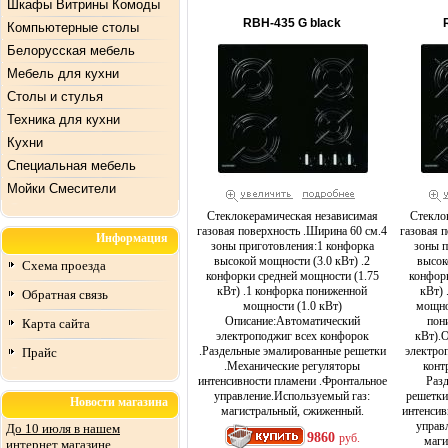
Шкафы Витрины Комоды
RBH-435 G black
Компьютерные столы
Белорусская мебель
Мебель для кухни
Столы и стулья
Техника для кухни
Кухни
Специальная мебель
Mойки Смесители
Стеклокерамическая независимая
Стекло
газовая поверхность .Ширина 60 см.4
газовая 
Информация
зоны приготовления:1 конфорка
зоны п
высокой мощности (3.0 кВт) .2
высок
Схема проезда
конфорки средней мощности (1.75
конфор
кВт) .1 конфорка пониженной
кВт)
Обратная связь
мощности (1.0 кВт)
мощно
Описание:Автоматический
пон
Карта сайта
электроподжиг всех конфорок
кВт).
.Раздельные эмалированные решетки
электро
Прайс
.Механические регуляторы
конт
интенсивности пламени .Фронтальное
Раз
управление.Используемый газ:
решетки
Новости магазина
магистральный, сжиженный.
интенсив
управ
До 10 июля в нашем
9860
руб.
маги
интернет магазине