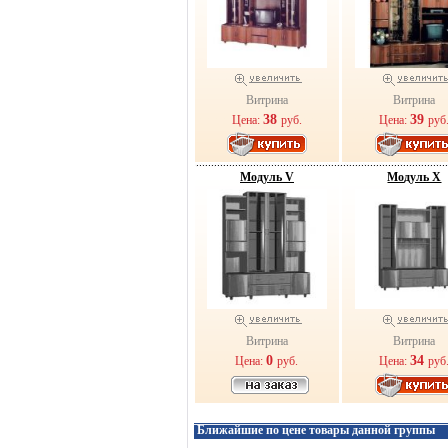
Витрина
Витрина
38
39
Цена:
руб.
Цена:
руб
Модуль V
Модуль X
Витрина
Витрина
0
34
Цена:
руб.
Цена:
руб
Ближайшие по цене товары данной группы