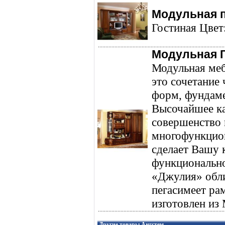
Модульная 
Гостиная Цвет
Модульная 
Модульная ме
это сочетание 
форм, фундаме
Высочайшее ка
совершенство 
многофункцион
сделает Вашу 
функционально
«Джулия» обл
пегасимеет ра
изготовлен из
Другие товары Ангстем