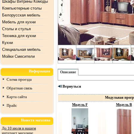
Шкафы Витрины Комоды
Компьютерные столы
Белорусская мебель
Мебель для кухни
Столы и стулья
Техника для кухни
Кухни
Специальная мебель
Mойки Смесители
Информация
Описание
Схема проезда
Вернуться
Обратная связь
Карта сайта
Модульная прогр
Модуль F
Модуль В
Прайс
Новости магазина
До 10 июля в нашем
интернет магазине