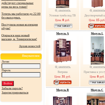
действуют специальные
цены на весь товар!
Теперь мы работаем до 22.00
Угловая тумба под ТВ
Двустворчатый 
без выходных.
0
15
Цена:
руб.
Цена:
руб
Поступила новая коллекция
обуви!
Модуль А
Модуль L
Открылся наш новый
магазин, м. Тимирязевская!
Архив новостей
Покупателям
Логин:
Пароль:
Витрина
Приставка к угл.
31
0
Цена:
руб.
Цена:
руб.
Забыли пароль?
Модуль R
Модуль С
Зарегистрироваться