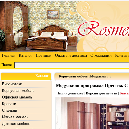
Главная
Каталог
Новинки
Оплата и доставка
О компании
Контак
Поиск:
Каталог
Корпусная мебель
Модульная
Библиотеки
Модульная программа Престиж С
Корпусная мебель
Нашли дешевле?
Версия для печати
Быст
|
|
Офисная мебель
Кровати
Спальни
Мягкая мебель
Детская мебель