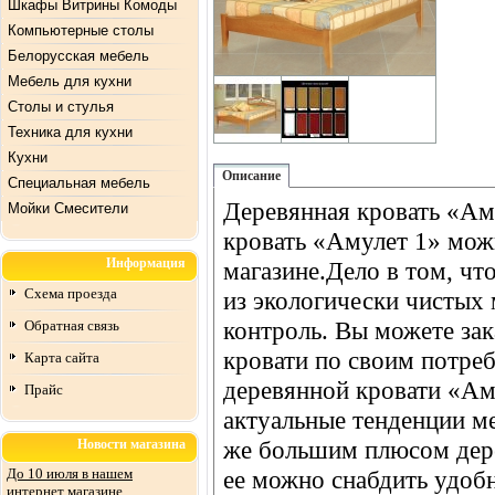
Шкафы Витрины Комоды
Компьютерные столы
Белорусская мебель
Мебель для кухни
Столы и стулья
Техника для кухни
Кухни
Описание
Специальная мебель
Деревянная кровать «Ам
Mойки Смесители
кровать «Амулет 1» можн
Информация
магазине.Дело в том, чт
Схема проезда
из экологически чистых
контроль. Вы можете зак
Обратная связь
кровати по своим потре
Карта сайта
деревянной кровати «Аму
Прайс
актуальные тенденции ме
же большим плюсом дере
Новости магазина
До 10 июля в нашем
ее можно снабдить удоб
интернет магазине