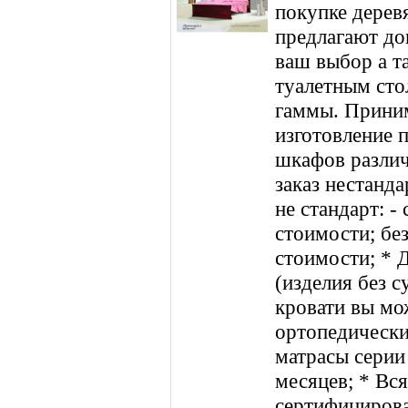
покупке дерев
предлагают до
ваш выбор а т
туалетным сто
гаммы. Приним
изготовление 
шкафов разли
заказ нестанда
не стандарт: -
стоимости; без
стоимости; * Д
(изделия без с
кровати вы мож
ортопедически
матрасы серии 
месяцев; * Вс
сертифицирова