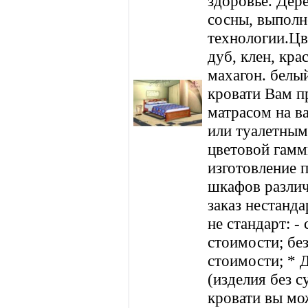
здоровье. Дер
сосны, выполн
технологии.Цве
дуб, клен, кра
махагон. белы
кровати Вам п
матрасом на в
или туалетным
цветовой гамм
изготовление 
шкафов различ
заказ нестанда
не стандарт: -
стоимости; без
стоимости; * Д
(изделия без с
кровати вы мож