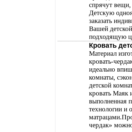
спрячут вещи,
Детскую одно
заказать инди
Вашей детской,
подходящую ц
Кровать дет
Материал изго
кровать-черда
идеально впиш
комнаты, сэко
детской комна
кровать Маяк 
выполненная 
технологии и
матрацами.Про
чердак» можно