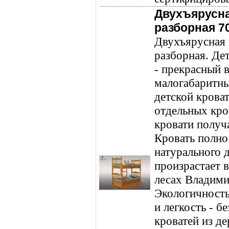
Двухъярусна
разборная 7
Двухъярусная 
разборная. Де
- прекрасный 
малогабаритны
детской кроват
отдельных кро
кровати получ
Кровать полно
натурального 
произрастает 
лесах Владими
Экологичность
и легкость - 
кроватей из де