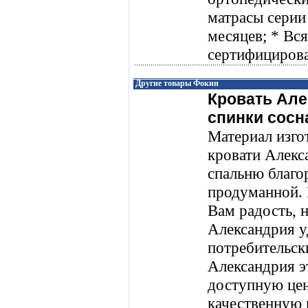
матрасы серии 
месяцев; * Вс
сертифицирова
Другие товары Фокин
Кровать Але
спинки сосн
Материал изго
кровати Алекс
спальню благо
продуманной. 
Вам радость, 
Александрия у
потребительск
Александрия э
доступную це
качественную к