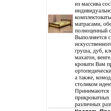
из массива сос
индивидуально
комплектоват
матрасами, о
полноценный с
Выполняется с
искусственного
груша, дуб, кл
махагон, венг
кровати Вам п
ортопедически
а также, комо
столиком иден
Принимаются з
прикроватных
различных раз