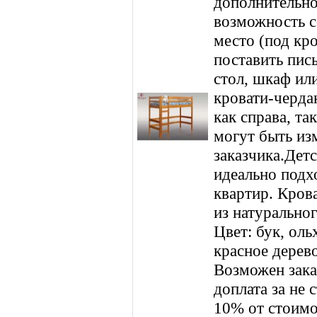
дополнительно
возможность с
место (под кро
поставить пи
стол, шкаф ил
кровати-черда
как справа, та
могут быть из
заказчика.Детс
идеально подх
квартир. Кров
из натуральног
Цвет: бук, оль
красное дерево
Возможен зака
доплата за не 
10% от стоимо