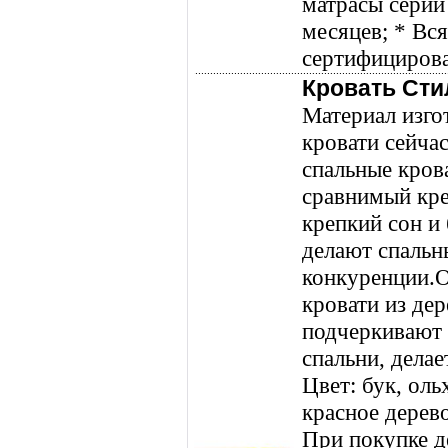
матрасы серии 
месяцев; * Вс
сертифицирова
Кровать Сти
Материал изго
кровати сейча
спальные крова
сравнимый кр
крепкий сон и
делают спальн
конкуренции.
кровати из де
подчеркивают
спальни, дела
Цвет: бук, оль
красное дерево
При покупке д