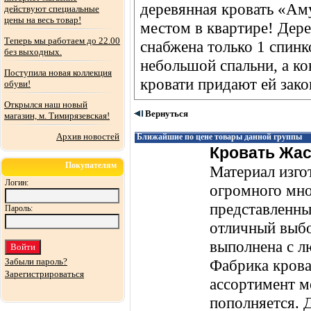
деревянная кровать «А
действуют специальные
цены на весь товар!
местом в квартире! Дер
Теперь мы работаем до 22.00
снабжена только 1 спинк
без выходных.
небольшой спальни, а ко
Поступила новая коллекция
кровати придают ей зако
обуви!
Открылся наш новый
Вернуться
магазин, м. Тимирязевская!
Архив новостей
Ближайшие по цене товары данной группы
Кровать Жас
Покупателям
Материал изго
Логин:
огромного мно
представленны
Пароль:
отличный выбо
выполнена с л
Забыли пароль?
Фабрика крова
Зарегистрироваться
ассортимент м
пополняется. 