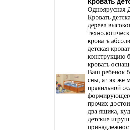
Кровать детс
Одноярусная Д
Кровать детск
дерева высоко
технологическ
кровать абсол
детская крова
конструкцию б
кровать оснащ
Ваш ребенок б
сны, а так же 
правильной ос
формирующего
прочих достои
два ящика, ку
детские игруш
принадлежнос