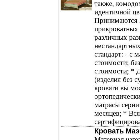
также, комодо
идентичной цв
Принимаются з
прикроватных
различных раз
нестандартных
стандарт: - с 
стоимости; без
стоимости; * Д
(изделия без с
кровати вы мож
ортопедически
матрасы серии 
месяцев; * Вс
сертифицирова
Кровать Маэ
Материал изго