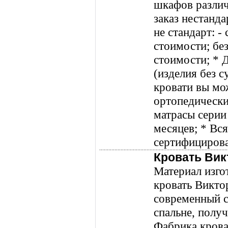
шкафов разли
заказ нестанда
не стандарт: -
стоимости; без
стоимости; * Д
(изделия без с
кровати вы мож
ортопедически
матрасы серии 
месяцев; * Вс
сертифицирова
Кровать Вик
Материал изго
кровать Викто
современный с
спальне, полу
Фабрика крова