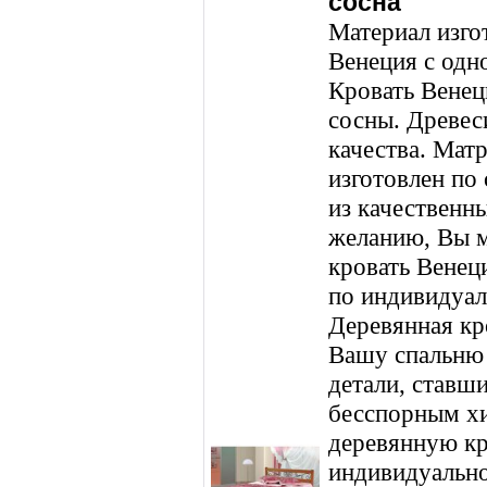
сосна
Материал изго
Венеция с одн
Кровать Венец
сосны. Древес
качества. Матр
изготовлен по
из качественн
желанию, Вы м
кровать Венец
по индивидуал
Деревянная кр
Вашу спальню 
детали, ставши
бесспорным х
деревянную кр
индивидуальнос