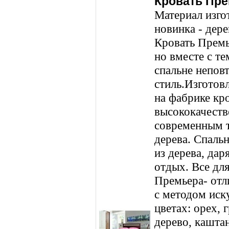
Кровать Пре
Материал изго
новинка - дер
Кровать Премь
но вместе с те
спальне непо
стиль.Изготов
на фабрике кр
высококачеств
современным 
дерева. Спальн
из дерева, дар
отдых. Все дл
Премьера- от
с методом иск
цветах: орех, 
дерево, каштан