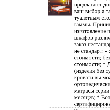
предлагают до
ваш выбор а т
туалетным сто
гаммы. Приним
изготовление 
шкафов разли
заказ нестанда
не стандарт: -
стоимости; без
стоимости; * Д
(изделия без с
кровати вы мож
ортопедически
матрасы серии 
месяцев; * Вс
сертифицирова