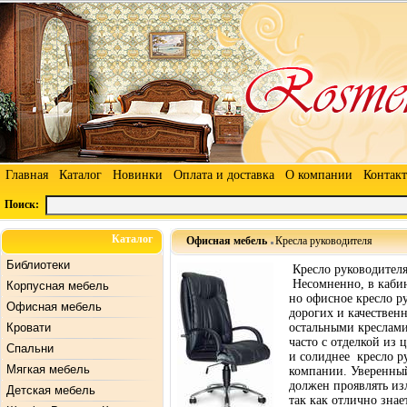
Главная
Каталог
Новинки
Оплата и доставка
О компании
Контак
Поиск:
Каталог
Офисная мебель
Кресла руководителя
Библиотеки
Кресло руководител
Несомненно, в кабин
Корпусная мебель
но офисное кресло ру
Офисная мебель
дорогих и качествен
Кровати
остальными креслами
часто с отделкой из
Спальни
и солиднее кресло р
Мягкая мебель
компании. Уверенный
должен проявлять из
Детская мебель
так как отлично знае