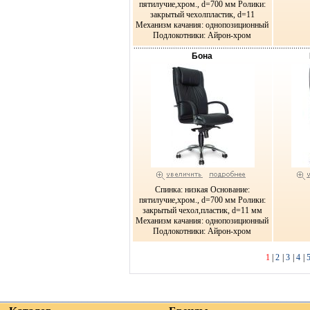
пятилучие,хром., d=700 мм Ролики:
закрытый чехолпластик, d=11
Механизм качания: однопозиционный
Подлокотники: Айрон-хром
Бона
Спинка: низкая Основание:
пятилучие,хром., d=700 мм Ролики:
закрытый чехол,пластик, d=11 мм
Механизм качания: однопозиционный
Подлокотники: Айрон-хром
1
|
2
|
3
|
4
|