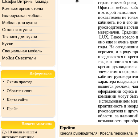
Шкафы Витрины Комоды
стратегической роли
Офисная мебель каб
Компьютерные столы
в которой исполняет
Белорусская мебель
показателем не тольк
кабинета, но и его 
Мебель для кухни
руководителя изгота
Столы и стулья
материалов. Традици
Техника для кухни
LUX. Такое кресло и
оно еще и очень дол
Кухни
годы. На сегодняшни
Специальная мебель
огромен, и в ряду п
предлагаются и кресл
Mойки Смесители
тэк, выполняются та
кресло руководителя
элементом в оформле
Информация
кабинет руководител
характера владельца
Схема проезда
является реклама, ч
Обратная связь
оформлении офиса и 
компании могут быть
Карта сайта
использованием мета
креативность и неор
Прайс
руководителя и другу
области, за наличный
возможность приобре
Новости магазина
Перейти:
До 10 июля в нашем
Кресла руководителя
|
Кресла персонала
|
К
интернет магазине