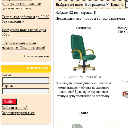
действуют специальные
Выбрать по цене:
Цена:
от
цены на весь товар!
Найдено:
92
тов., страниц:
8
Теперь мы работаем до 22.00
Показывать:
все
|
товары только в наличии
без выходных.
Сенатор
Менед
Поступила новая коллекция
ПВХ 
обуви!
Открылся наш новый
магазин, м. Тимирязевская!
Архив новостей
Покупателям
Логин:
Кресло для руководителя « Сенатор »
Пароль:
комплектация и обивка по желанию
заказчика! Цена ориентировочная
точную цену уточняйте по телефону.
Забыли пароль?
Зарегистрироваться
Танго