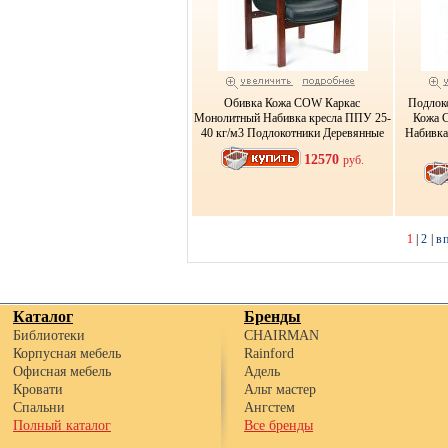
Обивка Кожа COW Каркас
Подлок
Монолитный Набивка кресла ППУ 25-
Кожа 
40 кг/м3 Подлокотники Деревянные
Набивка
12570
руб.
1
|
2
|
в
Каталог
Бренды
Библиотеки
CHAIRMAN
Корпусная мебель
Rainford
Офисная мебель
Адель
Кровати
Альт мастер
Спальни
Ангстем
Полный каталог
Все бренды