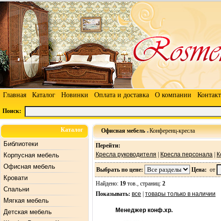
Главная
Каталог
Новинки
Оплата и доставка
О компании
Контак
Поиск:
Каталог
Офисная мебель
Конференц-кресла
Библиотеки
Перейти:
Кресла руководителя
|
Кресла персонала
|
К
Корпусная мебель
Офисная мебель
Выбрать по цене:
Цена:
от
Кровати
Найдено:
19
тов., страниц:
2
Спальни
Показывать:
все
|
товары только в наличии
Мягкая мебель
Менеджер конф.хр.
Детская мебель