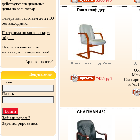
3980
руб.
действуют специальные
цены на весь товар!
Танго конф.дер.
Теперь мы работаем до 22.00
без выходных.
Поступила новая коллекция
обуви!
Открылся наш новый
магазин, м. Тимирязевская!
Архив новостей
Оби
Покупателям
Моно
7435
руб.
Стандартн
Логин:
кг/м3 
Пароль:
CHAIRMAN 422
Забыли пароль?
Зарегистрироваться