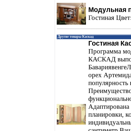
Модульная 
Гостиная Цвет
Другие товары Каскад
Гостиная Ка
Программа мо
КАСКАД выполн
Бавариявенге
орех Артемида
популярность 
Преимущество
функционально
Адаптирована
планировки, к
индивидуальн
сантиметр Ваш