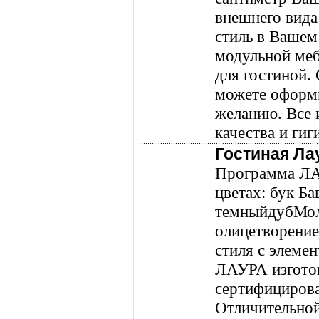
внешнего вида
стиль в Вашем
модульной меб
для гостиной.
можете оформ
желанию. Все 
качества и гиг
Гостиная Ла
Программа ЛА
цветах: бук Ба
темныйдубМол
олицетворение
стиля с элеме
ЛАУРА изготов
сертифицирова
Отличительно