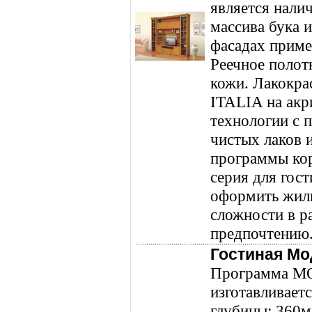
является нали
массива бука 
фасадах приме
Реечное полот
кожи. Лакокр
ITALIA на акр
технологии с 
чистых лаков 
программы кор
серия для гос
оформить жил
сложности в р
предпочтению
Гостиная Мо
Программа МО
изготавливаетс
глубины: 360