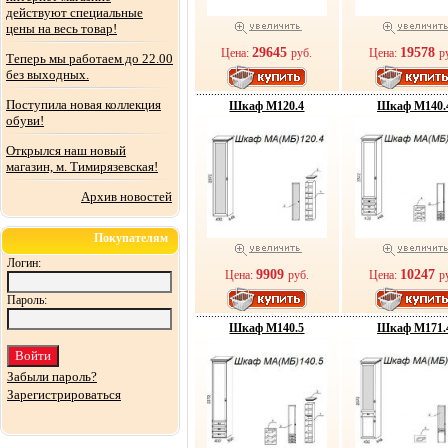
действуют специальные
цены на весь товар!
29645
19578
Цена:
руб.
Цена:
р
Теперь мы работаем до 22.00
без выходных.
Поступила новая коллекция
Шкаф М120.4
Шкаф М140.
обуви!
Открылся наш новый
магазин, м. Тимирязевская!
Архив новостей
Покупателям
Логин:
9909
10247
Цена:
руб.
Цена:
р
Пароль:
Шкаф М140.5
Шкаф М171.
Забыли пароль?
Зарегистрироваться