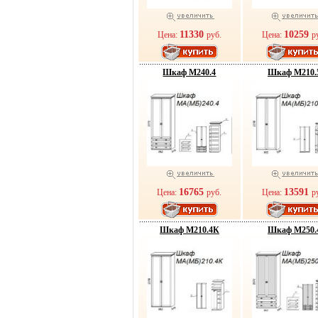
11330
10259
Цена:
руб.
Цена:
р
Шкаф М240.4
Шкаф М210.
16765
13591
Цена:
руб.
Цена:
р
Шкаф М210.4К
Шкаф М250.